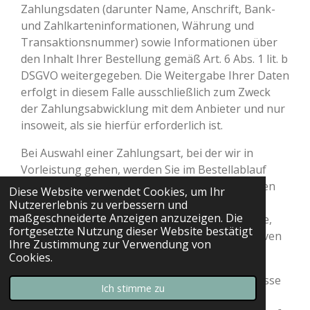
Zahlungsdaten (darunter Name, Anschrift, Bank-
und Zahlkarteninformationen, Währung und
Transaktionsnummer) sowie Informationen über
den Inhalt Ihrer Bestellung gemäß Art. 6 Abs. 1 lit. b
DSGVO weitergegeben. Die Weitergabe Ihrer Daten
erfolgt in diesem Falle ausschließlich zum Zweck
der Zahlungsabwicklung mit dem Anbieter und nur
insoweit, als sie hierfür erforderlich ist.
Bei Auswahl einer Zahlungsart, bei der wir in
Vorleistung gehen, werden Sie im Bestellablauf
auch aufgefordert, bestimmte persönliche Daten
Diese Website verwendet Cookies, um Ihr
(Vor- und Nachname, Straße, Hausnummer,
Nutzererlebnis zu verbessern und
maßgeschneiderte Anzeigen anzuzeigen. Die
Postleitzahl, Ort, Geburtsdatum, E-Mail-Adresse,
fortgesetzte Nutzung dieser Website bestätigt
Telefonnummer, ggf. Daten zu einem alternativen
Ihre Zustimmung zur Verwendung von
Zahlungsmittel) anzugeben.
Cookies.
Um in solchen Fällen unser berechtigtes Interesse
Ich stimme zu
an der Feststellung Ihrer Zahlungsfähigkeit zu