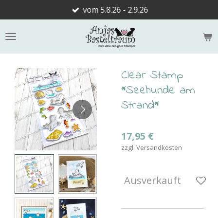
vom 5.8.26 - 2.9.26
Zum
Hauptinhalt
springen
Clear Stamp
*Seehunde am
Strand*
17,95 €
zzgl. Versandkosten
Ausverkauft