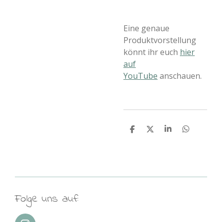
Eine genaue
Produktvorstellung
könnt ihr euch
hier
auf
YouTube
anschauen.
T
T
T
T
e
e
e
e
i
i
i
i
l
l
l
l
e
e
e
e
n
n
n
n
Folge uns auf: