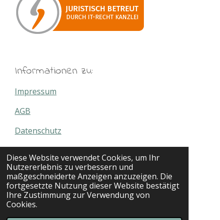
Informationen zu:
Impressum
AGB
Datenschutz
Widerrufsbelehrung
Diese Website verwendet Cookies, um Ihr
Nutzererlebnis zu verbessern und
Versand- & Zahlungsbedingungen
maßgeschneiderte Anzeigen anzuzeigen. Die
fortgesetzte Nutzung dieser Website bestätigt
Angel Policy
Ihre Zustimmung zur Verwendung von
Cookies.
Kontakt