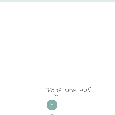
Folge uns auf:
I
n