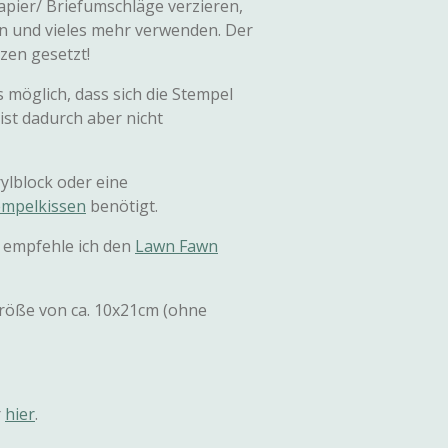
pier/ Briefumschläge verzieren,
 und vieles mehr verwenden. Der
nzen gesetzt!
s möglich, dass sich die Stempel
ist dadurch aber nicht
ylblock oder eine
empelkissen
benötigt.
 empfehle ich den
Lawn Fawn
Größe von ca. 10x21cm (ohne
r
hier
.