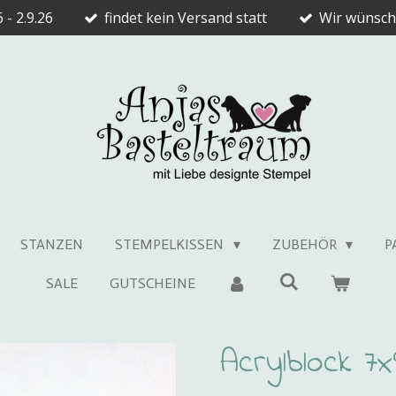
 - 2.9.26
findet kein Versand statt
Wir wünsch
STANZEN
STEMPELKISSEN
ZUBEHÖR
P
SALE
GUTSCHEINE
Acrylblock 7