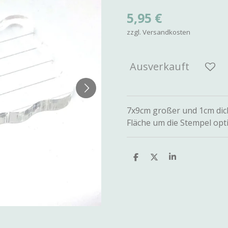
5,95 €
zzgl. Versandkosten
Ausverkauft
7x9cm großer und 1cm dick
Fläche um die Stempel opti
T
T
T
e
e
e
i
i
i
l
l
l
e
e
e
n
n
n