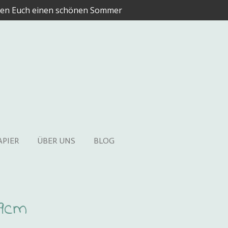
en Euch einen schönen Sommer
APIER
ÜBER UNS
BLOG
x9cm