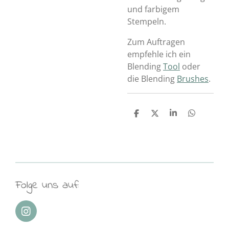
und farbigem
Stempeln.
Zum Auftragen
empfehle ich ein
Blending
Tool
oder
die Blending
Brushes
.
T
T
T
T
e
e
e
e
i
i
i
i
l
l
l
l
e
e
e
e
n
n
n
n
Folge uns auf:
I
n