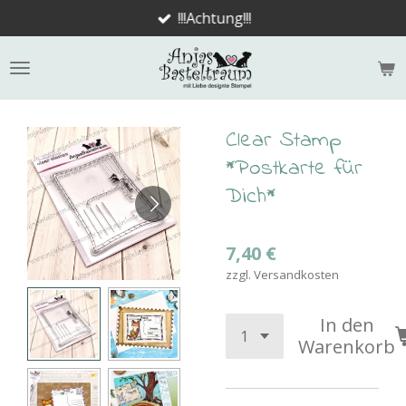
!!!Achtung!!!
Zum
Hauptinhalt
springen
Clear Stamp
*Postkarte für
Dich*
7,40 €
zzgl. Versandkosten
In den
Warenkorb