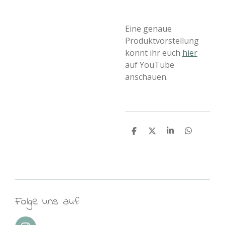
Eine genaue
Produktvorstellung
könnt ihr euch
hier
auf YouTube
anschauen.
T
T
T
T
e
e
e
e
i
i
i
i
l
l
l
l
e
e
e
e
n
n
n
n
Folge uns auf: