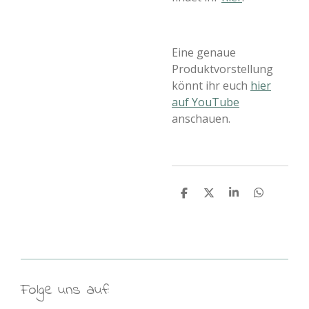
Eine genaue
Produktvorstellung
könnt ihr euch
hier
auf YouTube
anschauen.
T
T
T
T
e
e
e
e
i
i
i
i
l
l
l
l
e
e
e
e
n
n
n
n
Folge uns auf: