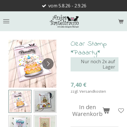
vom 5.8.26 - 2.9.26
Zum
Hauptinhalt
springen
Clear Stamp
*Paaarty*
Nur noch 2x auf
Lager
7,40 €
zzgl. Versandkosten
In den
Warenkorb