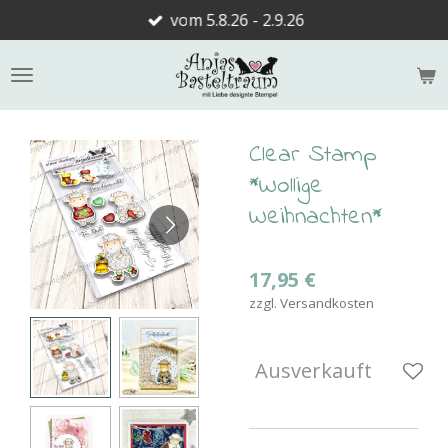
vom 5.8.26 - 2.9.26
Zum
Hauptinhalt
springen
Clear Stamp
*Wollige
Weihnachten*
17,95 €
zzgl. Versandkosten
Ausverkauft