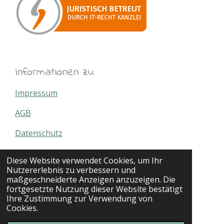
Informationen zu:
Impressum
AGB
Datenschutz
Widerrufsbelehrung
Diese Website verwendet Cookies, um Ihr
Nutzererlebnis zu verbessern und
Versand- & Zahlungsbedingungen
maßgeschneiderte Anzeigen anzuzeigen. Die
fortgesetzte Nutzung dieser Website bestätigt
Angel Policy
Ihre Zustimmung zur Verwendung von
Cookies.
Kontakt