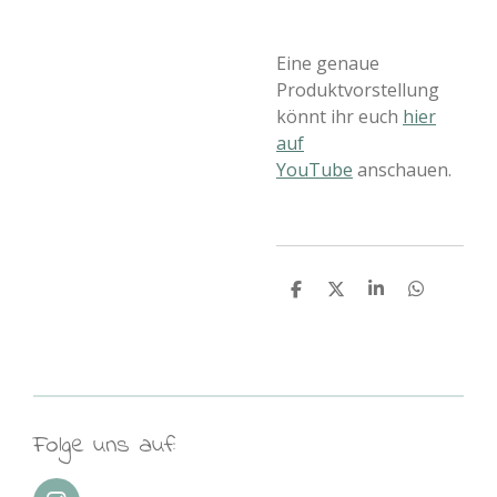
Eine genaue
Produktvorstellung
könnt ihr euch
hier
auf
YouTube
anschauen.
T
T
T
T
e
e
e
e
i
i
i
i
l
l
l
l
e
e
e
e
n
n
n
n
Folge uns auf: