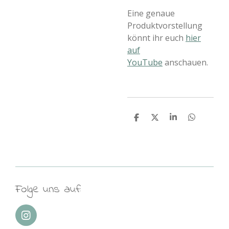
Eine genaue
Produktvorstellung
könnt ihr euch
hier
auf
YouTube
anschauen.
T
T
T
T
e
e
e
e
i
i
i
i
l
l
l
l
e
e
e
e
n
n
n
n
Folge uns auf:
I
n