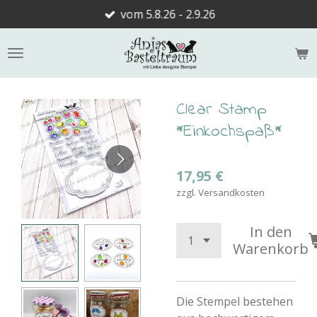
vom 5.8.26 - 2.9.26
Zum
Hauptinhalt
springen
Clear Stamp
*Einkochspaß*
17,95 €
zzgl. Versandkosten
In den
Warenkorb
Die Stempel bestehen